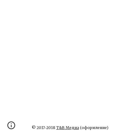
© 2017-2018
Т&В Медиа
(оформление)