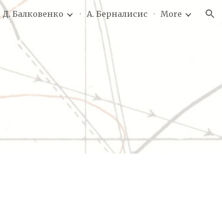
. Д. Балковенко
А. Берналисис
More
ion