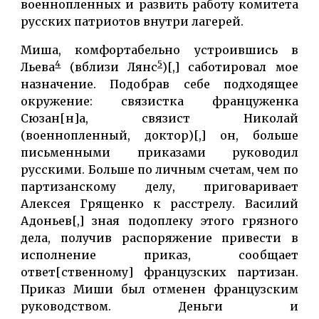
военнопленных и развить работу комитета
русских патриотов внутри лагерей.
Миша, комфортабельно устроившись в
4
5
Льева
(вблизи Лянс
)[,] саботировал мое
назначение. Подобрав себе подходящее
окружение: связистка француженка
Сюзан[н]а, связист Николай
(военнопленный, доктор)[,] он, больше
письменными приказами руководил
русскими. Больше по личным счетам, чем по
партизанскому делу, приговаривает
Алексея Грященко к расстрелу. Василий
Адоньев[,] зная подоплеку этого грязного
дела, получив распоряжение привести в
исполнение приказ, сообщает
ответ[ственному] французских партизан.
Приказ Миши был отменен французским
руководством. Деньги и