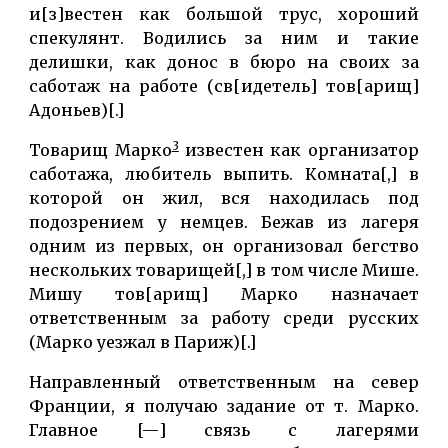
и[з]вестен как большой трус, хороший
спекулянт. Водились за ним и такие
делишки, как донос в бюро на своих за
саботаж на работе (св[идетель] тов[арищ]
Адоньев)[.]
3
Товарищ Марко
известен как организатор
саботажа, любитель выпить. Комната[,] в
которой он жил, вся находилась под
подозрением у немцев. Бежав из лагеря
одним из первых, он организовал бегство
нескольких товарищей[,] в том числе Мише.
Мишу тов[арищ] Марко назначает
ответственным за работу среди русских
(Марко уезжал в Париж)[.]
Направленный ответственным на север
Франции, я получаю задание от т. Марко.
Главное [—] связь с лагерями