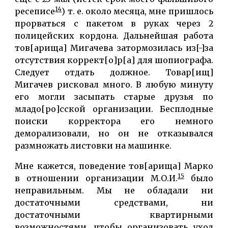
14
ресеписе
) т. е. около месяца, мне пришлось
прорваться с пакетом в руках через 2
полицейских кордона. Дальнейшая работа
тов[арища] Мигачева затормозилась из[-]за
отсутствия коррект[о]р[а] для шопиографа.
Следует отдать должное. Товар[ищ]
Мигачев рисковал много. В любую минуту
его могли засыпать старые друзья по
младо[ро]сской организации. Бесплодные
поиски корректора его немного
деморализовали, но он не отказывался
размножать листовки на машинке.
Мне кажется, поведение тов[арища] Марко
15
в отношении организации М.О.И.
было
неправильным. Мы не обладали ни
достаточными средствами, ни
достаточными квартирными
возможностями, чтобы организовать уход