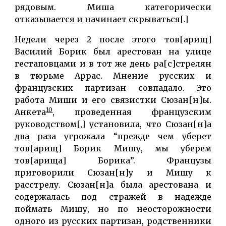
рядовым. Миша категорически
отказывается и начинает скрываться[.]
Недели через 2 после этого тов[арищ]
Василий Борик был арестован на улице
гестаповцами и в тот же день ра[с]стрелян
в тюрьме Аррас. Мнение русских и
французских партизан совпадало. Это
работа Миши и его связистки Сюзан[н]ы.
10
Анкета
, проведенная французским
руководством[,] установила, что Сюзан[н]а
два раза угрожала “прежде чем уберет
тов[арищ] Борик Мишу, мы уберем
тов[арища] Борика”. Французы
приговорили Сюзан[н]у и Мишу к
расстрелу. Сюзан[н]а была арестована и
содержалась под стражей в надежде
поймать Мишу, но по неосторожности
одного из русских партизан, родственники