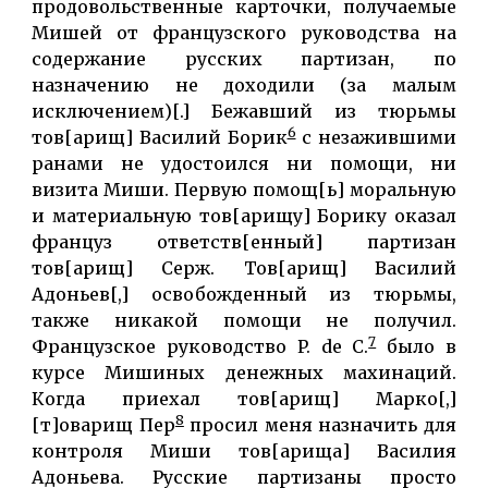
продовольственные карточки, получаемые
Мишей от французского руководства на
содержание русских партизан, по
назначению не доходили (за малым
исключением)[.] Бежавший из тюрьмы
6
тов[арищ] Василий Борик
с незажившими
ранами не удостоился ни помощи, ни
визита Миши. Первую помощ[ь] моральную
и материальную тов[арищу] Борику оказал
француз ответств[енный] партизан
тов[арищ] Серж. Тов[арищ] Василий
Адоньев[,] освобожденный из тюрьмы,
также никакой помощи не получил.
7
Французское руководство P. de C.
было в
курсе Мишиных денежных махинаций.
Когда приехал тов[арищ] Марко[,]
8
[т]оварищ Пер
просил меня назначить для
контроля Миши тов[арища] Василия
Адоньева. Русские партизаны просто