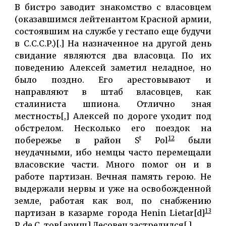
В бистро заводит знакомство с власовцем
(оказавшимся лейтенантом Красной армии,
состоявшим на службе у гестапо еще будучи
в С.С.С.Р.)[.] На назначенное на другой день
свидание являются два власовца. По их
поведению Алексей заметил неладное, но
было поздно. Его арестовывают и
направляют в штаб власовцев, как
сталиниста шпиона. Отлично зная
местность[,] Алексей по дороге уходит под
обстрелом. Несколько его поездок на
t
12
побережье в район S
Pol
были
неудачными, ибо немцы часто перемещали
власовские части. Много помог он и в
работе партизан. Вечная память герою. Не
выдержали нервы и уже на освобожденной
земле, работая как вол, по снабжению
13
партизан в казарме города Henin Lietar[d]
P. de C. тов[арищ] Лесовец застрелился[.]