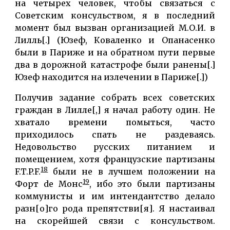
на четырех человек, чтобы связаться с
Советским консульством, я в последний
момент был вызван организацией М.О.И. в
Лилль[.] (Юзеф, Коваленко и Опанасенко
были в Париже и на обратном пути первые
два в дорожной катастрофе были ранены[.]
Юзеф находится на излечении в Париже[.])
Получив задание собрать всех советских
граждан в Лилле[,] я начал работу один. Не
хватало времени помыться, часто
приходилось спать не раздеваясь.
Недовольство русских питанием и
помещением, хотя французские партизаны
18
F.T.P.F.
были не в лучшем положении на
19
Форт de Монс
, ибо это были партизаны
коммунисты и им интендантство делало
разн[о]го рода препятстви[я]. Я настаивал
на скорейшей связи с консульством.