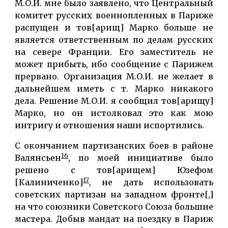
М.О.И. мне было заявлено, что Центральный
комитет русских военнопленных в Париже
распущен и тов[арищ] Марко больше не
является ответственным по делам русских
на севере Франции. Его заместитель не
может прибыть, ибо сообщение с Парижем
прервано. Организация М.О.И. не желает в
дальнейшем иметь с т. Марко никакого
дела. Решение М.О.И. я сообщил тов[арищу]
Марко, но он истолковал это как мою
интригу и отношения наши испортились.
С окончанием партизанских боев в районе
16
Валянсьен
, по моей инициативе было
решено с тов[арищем] Юзефом
17
[Калиниченко]
, не дать использовать
советских партизан на западном фронте[,]
на что союзники Советского Союза большие
мастера. Добыв мандат на поездку в Париж