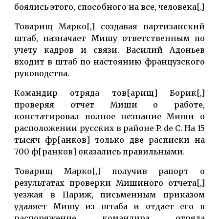
боялись этого, способного на все, человека[.]
Товарищ Марко[,] создавая партизанский
штаб, назначает Мишу ответственным по
учету кадров и связи. Василий Адоньев
входит в штаб по настоянию французского
руководства.
Командир отряда тов[арищ] Борик[,]
проверяя отчет Миши о работе,
констатировал полное незнание Миши о
расположении русских в районе P. de C. На 15
тысяч фр[анков] только две расписки на
700 ф[ранков] оказались правильными.
Товарищ Марко[,] получив рапорт о
результатах проверки Мишиного отчета[,]
уезжая в Париж, письменным приказом
удаляет Мишу из штаба и отдает его в
распоряжение командира отряда