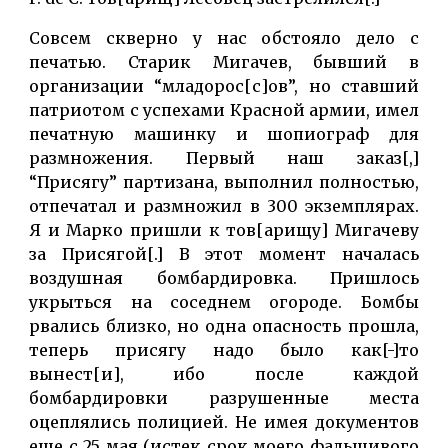
Совсем скверно у нас обстояло дело с
печатью. Старик Мигачев, бывший в
организации “младорос[с]ов”, но ставший
патриотом с успехами Красной армии, имел
печатную машинку и шопиограф для
размножения. Первый наш заказ[,]
“Присягу” партизана, выполнил полностью,
отпечатал и размножил в 300 экземплярах.
Я и Марко пришли к тов[арищу] Мигачеву
за Присягой[.] В этот момент началась
воздушная бомбардировка. Пришлось
укрыться на соседнем огороде. Бомбы
рвались близко, но одна опасность прошла,
теперь присягу надо было как[-]то
вынест[и], ибо после каждой
бомбардировки разрушенные места
оцеплялись полицией. Не имея документов
еще с 25 мая (истек срок моего фальшивого