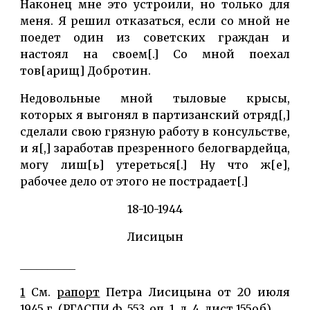
Наконец мне это устроили, но только для
меня. Я решил отказаться, если со мной не
поедет один из советских граждан и
настоял на своем[.] Со мной поехал
тов[арищ] Добротин.
Недовольные мной тыловые крысы,
которых я выгонял в партизанский отряд[,]
сделали свою грязную работу в консульстве,
и я[,] заработав презренного белогвардейца,
могу лиш[ь] утереться[.] Ну что ж[е],
рабочее дело от этого не пострадает[.]
18-10-1944
Лисицын
__________
1
См.
рапорт
Петра Лисицына от 20 июля
1945 г. (РГАСПИ ф. 553, оп. 1, д. 4, лист 155об).