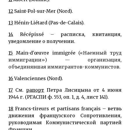
12
Saint-Pol-sur-Mer (Nord).
13
Hénin-Liétard (Pas-de-Calais).
14
Récépissé – расписка, квитанция,
уведомление о получении.
15
Main-d'œuvre immigrée
(«Наемный труд
иммиграции») — организация,
объединявшая иммигрантов-коммунистов
.
16
Valenciennes (Nord).
17
См.
рапорт
Петра Лисицына от 4 июня
1944 г. (РГАСПИ ф. 553, оп. 1, д. 4, лист 141).
18
Francs-tireurs et partisans français – ветвь
движения французского Сопротивления,
руководимая Коммунистической партией
Франции.