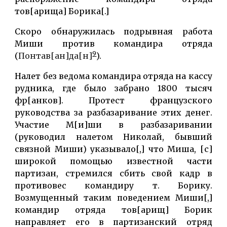
тов[арища] Борика[.]
Скоро обнаружилась подрывная работа
Миши против командира отряда
9
(
Понтав[ан]да[н]
).
Налет без ведома командира отряда на кассу
рудника, где было забрано 1800 тысяч
фр[анков]. Протест французского
руководства за разбазаривание этих денег.
Участие М[и]ши в разбазаривании
(руководил налетом Николай, бывший
связной Миши) указывало[,] что Миша, [с]
широкой помощью известной части
партизан, стремился сбить свой кадр в
противовес командиру т. Борику.
Возмущенный таким поведением Миши[,]
командир отряда тов[арищ] Борик
направляет его в партизанский отряд