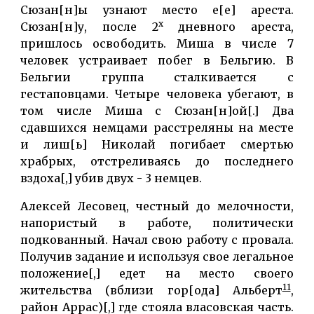
Сюзан[н]ы узнают место е[е] ареста.
х
Сюзан[н]у, после 2
дневного ареста,
пришлось освободить. Миша в числе 7
человек устраивает побег в Бельгию. В
Бельгии группа сталкивается с
гестаповцами. Четыре человека убегают, в
том числе Миша с Сюзан[н]ой[.] Два
сдавшихся немцами расстреляны на месте
и лиш[ь] Николай погибает смертью
храбрых, отстреливаясь до последнего
вздоха[,] убив двух - 3 немцев.
Алексей Лесовец, честный до мелочности,
напористый в работе, политически
подкованный. Начал свою работу с провала.
Получив задание и используя свое легальное
положение[,] едет на место своего
11
жительства (вблизи гор[ода] Альберт
,
район Аррас)[,] где стояла власовская часть.