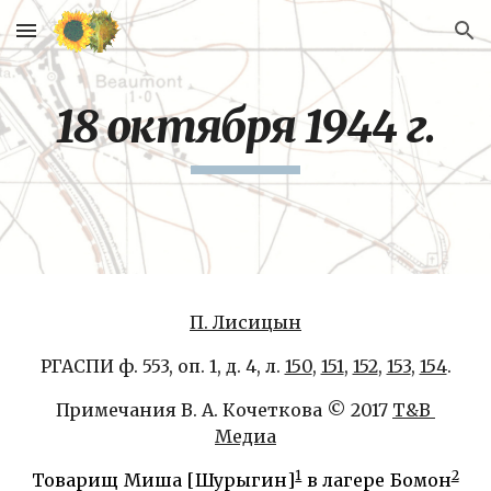
Skip to main content
Skip to navigation
18 октября 1944 г.
П. Лисицын
РГАСПИ ф. 553, оп. 1, д. 4, л. 
150
, 
151
, 
152
, 
153
, 
154
.
Примечания В. А. Кочеткова © 2017 
Т&В 
Медиа
1
2
Товарищ Миша [Шурыгин]
в лагере Бомон