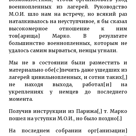
военнопленных из лагерей. Руководство
М.О.И. шло нам на встречу, но всякий раз
наталкивалось на неуступчивое, я бы сказал
высокомерное отношение к ним
тов[арища] Марко. В результате
большинство военнопленных, которым не
удалось самим вырваться, немцы угнали.
Мы не в состоянии были разместить и
материально обе[с]печить даже ушедших из
лагерей цивильнопленных, и сотни таких[,]
не находя выхода, работал[и] на
укреплениях у немцев до последнего
момента.
Получив инструкции из Парижа[,] т. Марко
пошел на уступки М.О.И., но было поздно[.]
На последнем собрании орг[анизации]