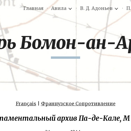
Главная
Авила
В. Д. Адоньев
П
ip to main content
Skip to navigat
рь Бомон-ан-
Français
 | 
Французское Сопротивление
аментальный архив Па-де-Кале, M 