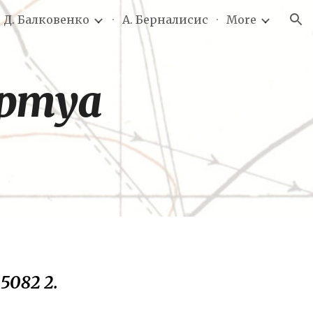
. Д. Балковенко
А. Берналисис
More
ion
Артуа
5082 2.