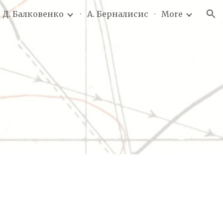
. Д. Балковенко
А. Берналисис
More
ion