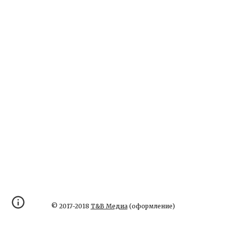
© 2017-2018
Т&В Медиа
(оформление)