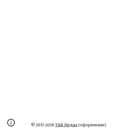
© 2017-2018
Т&В Медиа
(оформление)