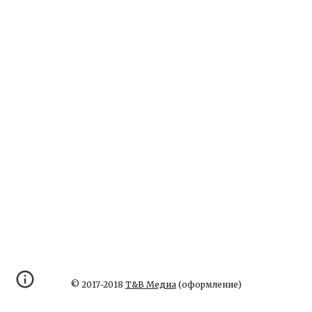
© 2017-2018
Т&В Медиа
(оформление)