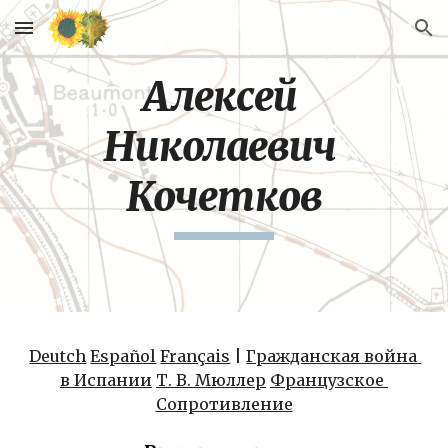
Skip to main content
Skip to navigation
Алексей 
Николаевич 
Кочетков
Deutch
Español
Français
 | 
Гражданская война 
в Испании
Т. В. Мюллер
Французское 
Сопротивление