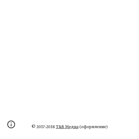
© 2017-2018
Т&В Медиа
(оформление)