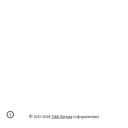
© 2017-2018
Т&В Медиа
(оформление)