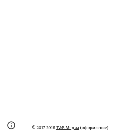
© 2017-2018
Т&В Медиа
(оформление)