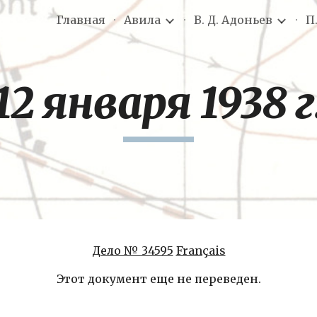
Главная
Авила
В. Д. Адоньев
П
ip to main content
Skip to navigat
12 января 1938 г
Дело № 34595
Français
Этот документ еще не переведен.