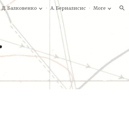
. Д. Балковенко
А. Берналисис
More
ion
.