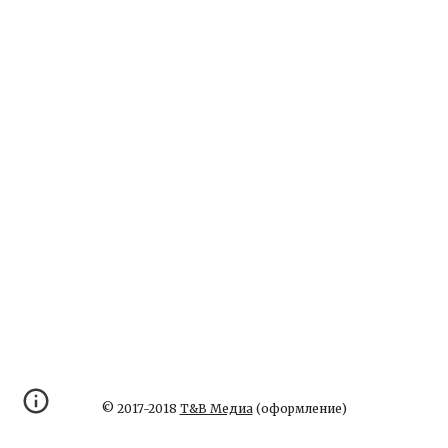
© 2017-2018
Т&В Медиа
(оформление)