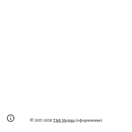
© 2017-2018
Т&В Медиа
(оформление)