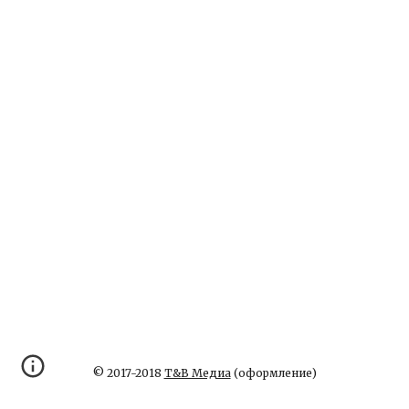
© 2017-2018
Т&В Медиа
(оформление)