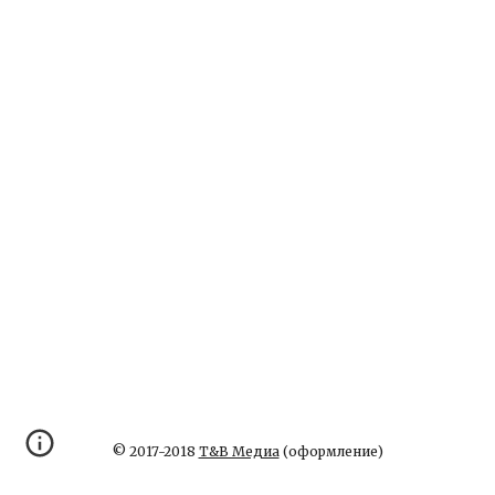
© 2017-2018
Т&В Медиа
(оформление)