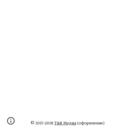
© 2017-2018
Т&В Медиа
(оформление)