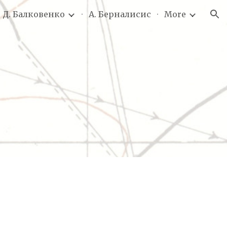
. Д. Балковенко
А. Берналисис
More
ion